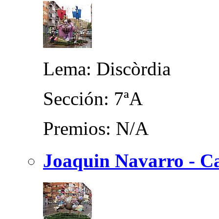
Lema: Discòrdia
Sección: 7ªA
Premios: N/A
Joaquin Navarro - Ca