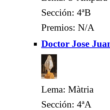
Sección: 4ªB
Premios: N/A
Doctor Jose Jua
Lema: Màtria
Sección: 4ªA