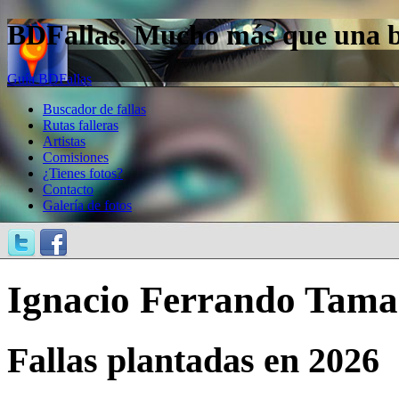
BDFallas. Mucho más que una bas
Guía BDFallas
Buscador de fallas
Rutas falleras
Artistas
Comisiones
¿Tienes fotos?
Contacto
Galería de fotos
Ignacio Ferrando Tama
Fallas plantadas en 2026