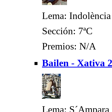
Lema: Indolència
Sección: 7ªC
Premios: N/A
Bailen - Xativa 
Lema: S´Ampara 