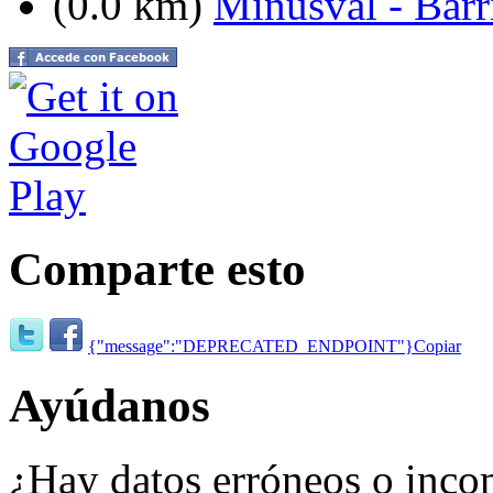
(0.0 km)
Minusval - Barr
Comparte esto
{"message":"DEPRECATED_ENDPOINT"}
Copiar
Ayúdanos
¿Hay datos erróneos o inco