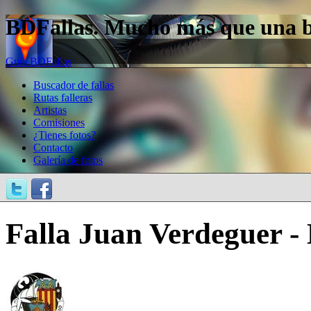
BDFallas. Mucho más que una bas
Guía BDFallas
Buscador de fallas
Rutas falleras
Artistas
Comisiones
¿Tienes fotos?
Contacto
Galería de fotos
Falla Juan Verdeguer - 