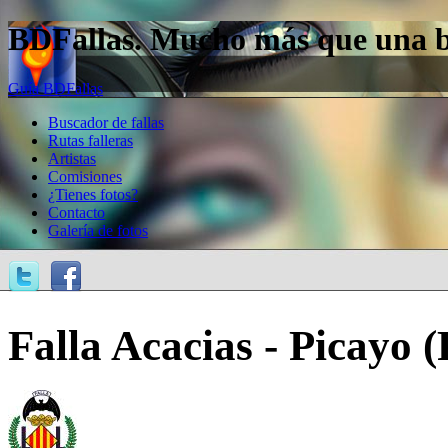
BDFallas. Mucho más que una bas
Guía BDFallas
Buscador de fallas
Rutas falleras
Artistas
Comisiones
¿Tienes fotos?
Contacto
Galería de fotos
Falla Acacias - Picayo 