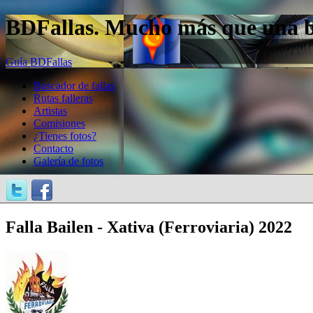
BDFallas. Mucho más que una bas
Guía BDFallas
Buscador de fallas
Rutas falleras
Artistas
Comisiones
¿Tienes fotos?
Contacto
Galería de fotos
Falla Bailen - Xativa (Ferroviaria) 2022