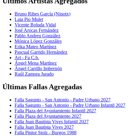
Últimos Artistas Agregados
Bruno Ribes García (Ninotx)
Laia Pio Mulet
Vicente Boluda Vidal
José Arocas Fernández
Pablo Andreu González
Mónica López Gonzáles
Erika Mateo Martínez
Pascual Garrido Hernández
Art - Fa C.b.
Ángel Mena Martínez
Ángel Carrillo Imbernón
Raúl Zamora Jurado
Últimas Fallas Agregadas
Falla Sagunto - San Antonio - Padre Urbano 2027
Falla Sagunto - San Antonio - Padre Urbano Infantil 2027
Falla Plaza del Ayuntamiento Infantil 2027
Falla Plaza del Ayuntamiento 2027
Falla Juan Bautista Vives Infantil 2027
Falla Juan Bautista Vives 2027
Falla Pintor Stolz - Burgos 1988