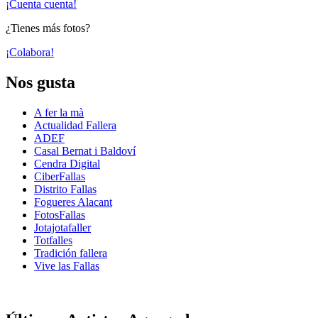
¡Cuenta cuenta!
¿Tienes más fotos?
¡Colabora!
Nos gusta
A fer la mà
Actualidad Fallera
ADEF
Casal Bernat i Baldoví
Cendra Digital
CiberFallas
Distrito Fallas
Fogueres Alacant
FotosFallas
Jotajotafaller
Totfalles
Tradición fallera
Vive las Fallas