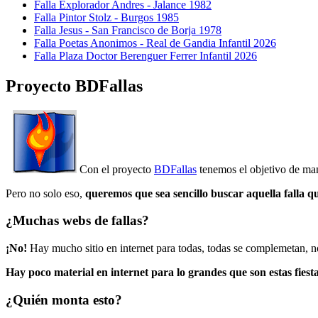
Falla Explorador Andres - Jalance 1982
Falla Pintor Stolz - Burgos 1985
Falla Jesus - San Francisco de Borja 1978
Falla Poetas Anonimos - Real de Gandia Infantil 2026
Falla Plaza Doctor Berenguer Ferrer Infantil 2026
Proyecto BDFallas
Con el proyecto
BDFallas
tenemos el objetivo de mant
Pero no solo eso,
queremos que sea sencillo buscar aquella falla q
¿Muchas webs de fallas?
¡No!
Hay mucho sitio en internet para todas, todas se complemetan, n
Hay poco material en internet para lo grandes que son estas fiesta
¿Quién monta esto?