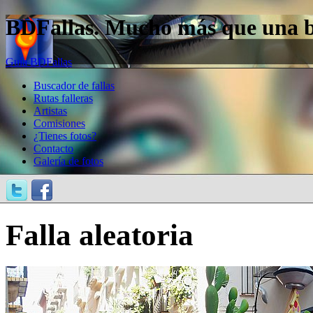
BDFallas. Mucho más que una bas
Guía BDFallas
Buscador de fallas
Rutas falleras
Artistas
Comisiones
¿Tienes fotos?
Contacto
Galería de fotos
Falla aleatoria