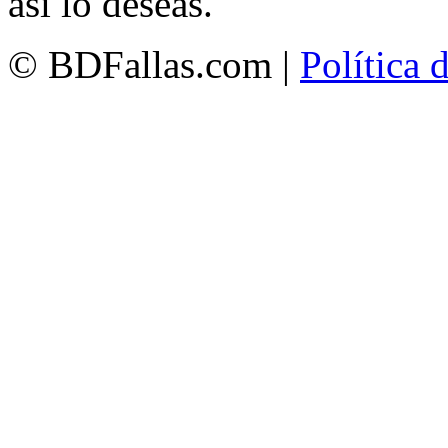
así lo deseas.
© BDFallas.com |
Política 