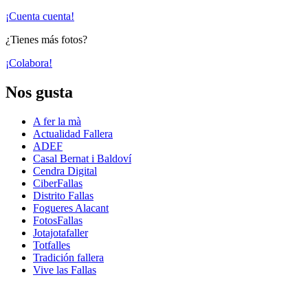
¡Cuenta cuenta!
¿Tienes más fotos?
¡Colabora!
Nos gusta
A fer la mà
Actualidad Fallera
ADEF
Casal Bernat i Baldoví
Cendra Digital
CiberFallas
Distrito Fallas
Fogueres Alacant
FotosFallas
Jotajotafaller
Totfalles
Tradición fallera
Vive las Fallas