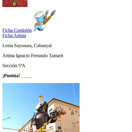
Ficha Comisión
Ficha Artista
Lema
Sayonara, Cabanyal
Artista
Ignacio Ferrando Tamarit
Sección
5ªA
¡Puntúa!