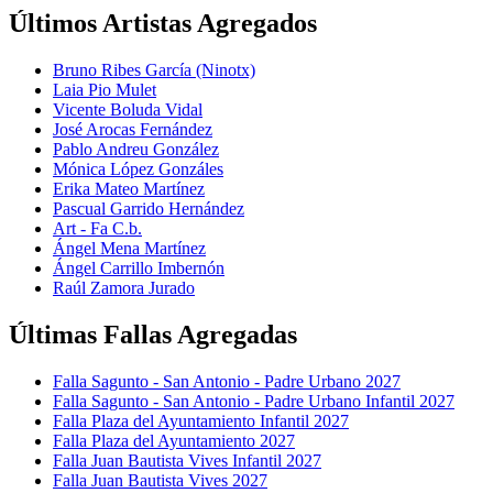
Últimos Artistas Agregados
Bruno Ribes García (Ninotx)
Laia Pio Mulet
Vicente Boluda Vidal
José Arocas Fernández
Pablo Andreu González
Mónica López Gonzáles
Erika Mateo Martínez
Pascual Garrido Hernández
Art - Fa C.b.
Ángel Mena Martínez
Ángel Carrillo Imbernón
Raúl Zamora Jurado
Últimas Fallas Agregadas
Falla Sagunto - San Antonio - Padre Urbano 2027
Falla Sagunto - San Antonio - Padre Urbano Infantil 2027
Falla Plaza del Ayuntamiento Infantil 2027
Falla Plaza del Ayuntamiento 2027
Falla Juan Bautista Vives Infantil 2027
Falla Juan Bautista Vives 2027