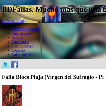
BDFallas. Mucho más que una bas
Guía BDFallas
Buscador de fallas
Rutas falleras
Artistas
Comisiones
¿Tienes fotos?
Contacto
Galería de fotos
Falla Blocs Plaja (Virgen del Sufragio - Pl