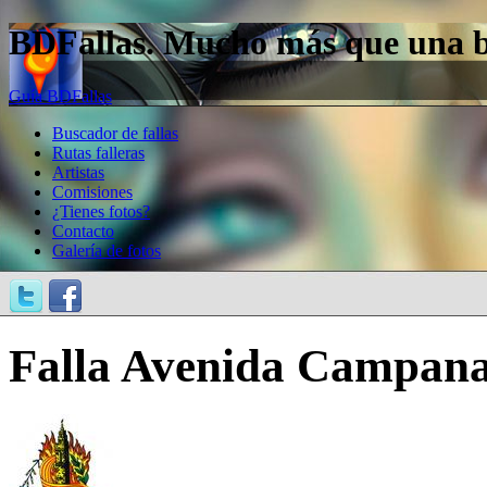
BDFallas. Mucho más que una bas
Guía BDFallas
Buscador de fallas
Rutas falleras
Artistas
Comisiones
¿Tienes fotos?
Contacto
Galería de fotos
Falla Avenida Campanar