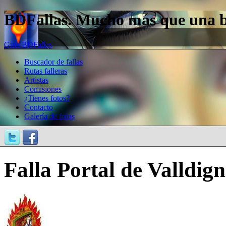
BDFallas. Mucho más que una bas
Guía BDFallas
Buscador de fallas
Rutas falleras
Artistas
Comisiones
¿Tienes fotos?
Contacto
Galería de fotos
Falla Portal de Valldign