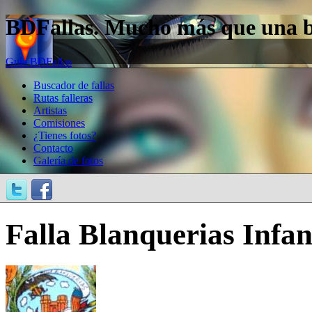
BDFallas. Mucho más que una bas
Guía BDFallas
Buscador de fallas
Rutas falleras
Artistas
Comisiones
¿Tienes fotos?
Contacto
Galería de fotos
Falla Blanquerias Infan