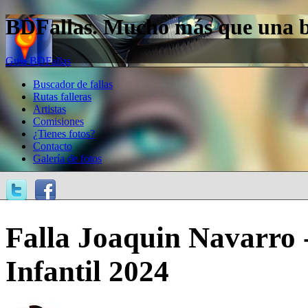
BDFallas. Mucho más que una bas
Guía BDFallas
Buscador de fallas
Rutas falleras
Artistas
Comisiones
¿Tienes fotos?
Contacto
Galería de fotos
Falla Joaquin Navarro 
Infantil 2024