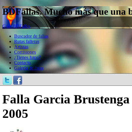
BDFallas. Mucho más que una bas
Guía BDFallas
Buscador de fallas
Rutas falleras
Artistas
Comisiones
¿Tienes fotos?
Contacto
Galería de fotos
Falla Garcia Brustenga
2005