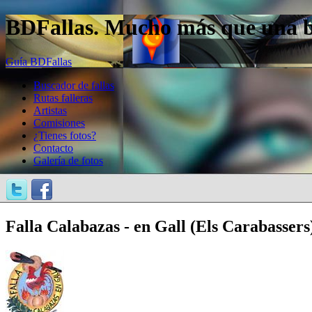
BDFallas. Mucho más que una bas
Guía BDFallas
Buscador de fallas
Rutas falleras
Artistas
Comisiones
¿Tienes fotos?
Contacto
Galería de fotos
Falla Calabazas - en Gall (Els Carabassers