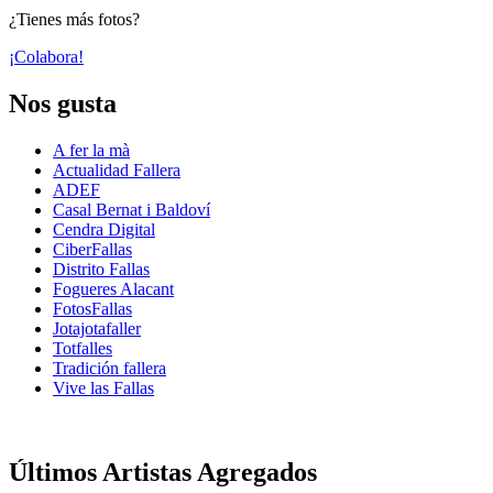
¿Tienes más fotos?
¡Colabora!
Nos gusta
A fer la mà
Actualidad Fallera
ADEF
Casal Bernat i Baldoví
Cendra Digital
CiberFallas
Distrito Fallas
Fogueres Alacant
FotosFallas
Jotajotafaller
Totfalles
Tradición fallera
Vive las Fallas
Últimos Artistas Agregados