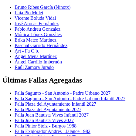
Bruno Ribes García (Ninotx)
Laia Pio Mulet
Vicente Boluda Vidal
José Arocas Fernández
Pablo Andreu González
Mónica López Gonzáles
Erika Mateo Martínez
Pascual Garrido Hernández
Art - Fa C.b.
Ángel Mena Martínez
Ángel Carrillo Imbernón
Raúl Zamora Jurado
Últimas Fallas Agregadas
Falla Sagunto - San Antonio - Padre Urbano 2027
Falla Sagunto - San Antonio - Padre Urbano Infantil 2027
Falla Plaza del Ayuntamiento Infantil 2027
Falla Plaza del Ayuntamiento 2027
Falla Juan Bautista Vives Infantil 2027
Falla Juan Bautista Vives 2027
Falla Pintor Stolz - Burgos 1988
Falla Explorador Andres - Jalance 1982