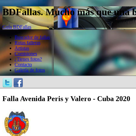
BDFallas. Mucho más que una bas
Guía BDFallas
Buscador de fallas
Rutas falleras
Artistas
Comisiones
¿Tienes fotos?
Contacto
Galería de fotos
Falla Avenida Peris y Valero - Cuba 2020