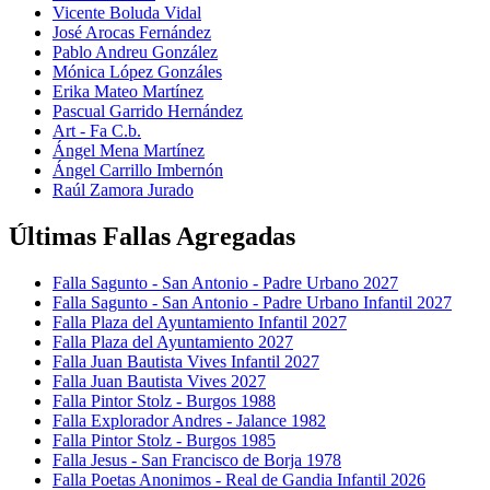
Vicente Boluda Vidal
José Arocas Fernández
Pablo Andreu González
Mónica López Gonzáles
Erika Mateo Martínez
Pascual Garrido Hernández
Art - Fa C.b.
Ángel Mena Martínez
Ángel Carrillo Imbernón
Raúl Zamora Jurado
Últimas Fallas Agregadas
Falla Sagunto - San Antonio - Padre Urbano 2027
Falla Sagunto - San Antonio - Padre Urbano Infantil 2027
Falla Plaza del Ayuntamiento Infantil 2027
Falla Plaza del Ayuntamiento 2027
Falla Juan Bautista Vives Infantil 2027
Falla Juan Bautista Vives 2027
Falla Pintor Stolz - Burgos 1988
Falla Explorador Andres - Jalance 1982
Falla Pintor Stolz - Burgos 1985
Falla Jesus - San Francisco de Borja 1978
Falla Poetas Anonimos - Real de Gandia Infantil 2026