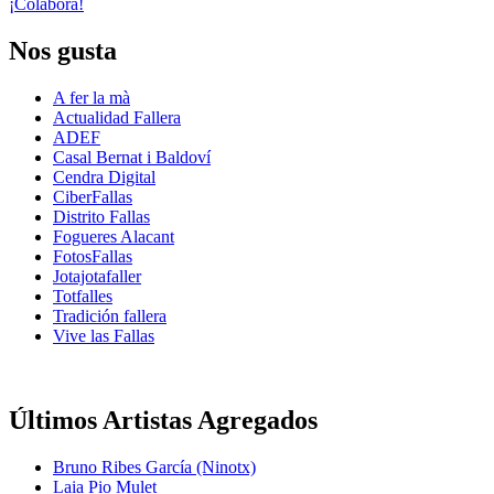
¡Colabora!
Nos gusta
A fer la mà
Actualidad Fallera
ADEF
Casal Bernat i Baldoví
Cendra Digital
CiberFallas
Distrito Fallas
Fogueres Alacant
FotosFallas
Jotajotafaller
Totfalles
Tradición fallera
Vive las Fallas
Últimos Artistas Agregados
Bruno Ribes García (Ninotx)
Laia Pio Mulet