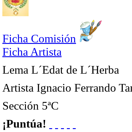
Ficha Comisión
Ficha Artista
Lema
L´Edat de L´Herba
Artista
Ignacio Ferrando Ta
Sección
5ªC
¡Puntúa!