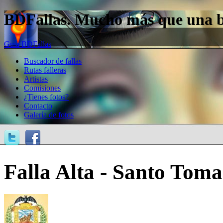
BDFallas. Mucho más que una bas
Guía BDFallas
Buscador de fallas
Rutas falleras
Artistas
Comisiones
¿Tienes fotos?
Contacto
Galería de fotos
Falla Alta - Santo Tom