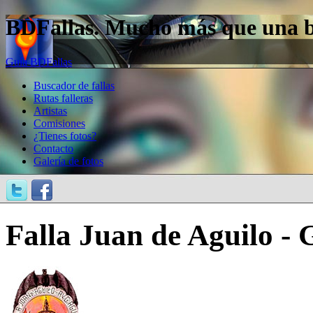
BDFallas. Mucho más que una bas
Guía BDFallas
Buscador de fallas
Rutas falleras
Artistas
Comisiones
¿Tienes fotos?
Contacto
Galería de fotos
Falla Juan de Aguilo -