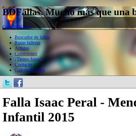
BDFallas. Mucho más que una bas
Guía BDFallas
Buscador de fallas
Rutas falleras
Artistas
Comisiones
¿Tienes fotos?
Contacto
Galería de fotos
Falla Isaac Peral - Men
Infantil 2015