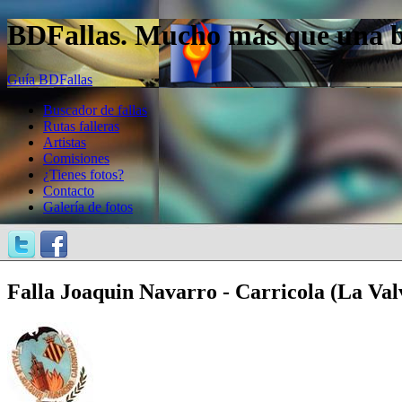
BDFallas. Mucho más que una bas
Guía BDFallas
Buscador de fallas
Rutas falleras
Artistas
Comisiones
¿Tienes fotos?
Contacto
Galería de fotos
Falla Joaquin Navarro - Carricola (La Val