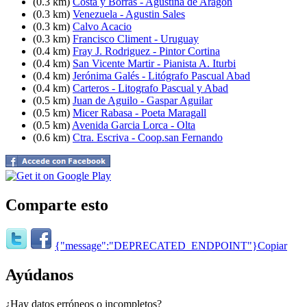
(0.3 km)
Costa y Borras - Agustina de Aragon
(0.3 km)
Venezuela - Agustin Sales
(0.3 km)
Calvo Acacio
(0.3 km)
Francisco Climent - Uruguay
(0.4 km)
Fray J. Rodriguez - Pintor Cortina
(0.4 km)
San Vicente Martir - Pianista A. Iturbi
(0.4 km)
Jerónima Galés - Litógrafo Pascual Abad
(0.4 km)
Carteros - Litografo Pascual y Abad
(0.5 km)
Juan de Aguilo - Gaspar Aguilar
(0.5 km)
Micer Rabasa - Poeta Maragall
(0.5 km)
Avenida Garcia Lorca - Olta
(0.6 km)
Ctra. Escriva - Coop.san Fernando
Comparte esto
{"message":"DEPRECATED_ENDPOINT"}
Copiar
Ayúdanos
¿Hay datos erróneos o incompletos?