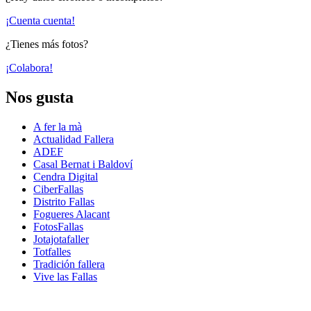
¡Cuenta cuenta!
¿Tienes más fotos?
¡Colabora!
Nos gusta
A fer la mà
Actualidad Fallera
ADEF
Casal Bernat i Baldoví
Cendra Digital
CiberFallas
Distrito Fallas
Fogueres Alacant
FotosFallas
Jotajotafaller
Totfalles
Tradición fallera
Vive las Fallas