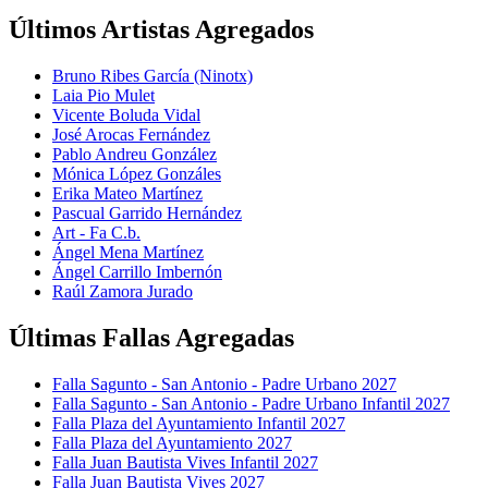
Últimos Artistas Agregados
Bruno Ribes García (Ninotx)
Laia Pio Mulet
Vicente Boluda Vidal
José Arocas Fernández
Pablo Andreu González
Mónica López Gonzáles
Erika Mateo Martínez
Pascual Garrido Hernández
Art - Fa C.b.
Ángel Mena Martínez
Ángel Carrillo Imbernón
Raúl Zamora Jurado
Últimas Fallas Agregadas
Falla Sagunto - San Antonio - Padre Urbano 2027
Falla Sagunto - San Antonio - Padre Urbano Infantil 2027
Falla Plaza del Ayuntamiento Infantil 2027
Falla Plaza del Ayuntamiento 2027
Falla Juan Bautista Vives Infantil 2027
Falla Juan Bautista Vives 2027