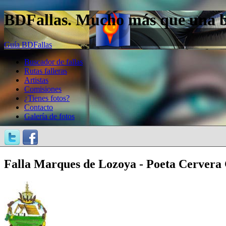
BDFallas. Mucho más que una bas
Guía BDFallas
Buscador de fallas
Rutas falleras
Artistas
Comisiones
¿Tienes fotos?
Contacto
Galería de fotos
Falla Marques de Lozoya - Poeta Cervera G