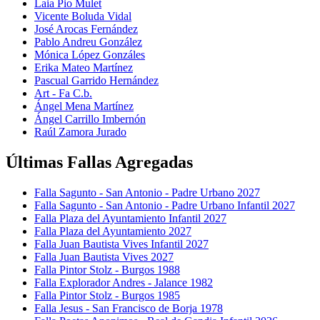
Laia Pio Mulet
Vicente Boluda Vidal
José Arocas Fernández
Pablo Andreu González
Mónica López Gonzáles
Erika Mateo Martínez
Pascual Garrido Hernández
Art - Fa C.b.
Ángel Mena Martínez
Ángel Carrillo Imbernón
Raúl Zamora Jurado
Últimas Fallas Agregadas
Falla Sagunto - San Antonio - Padre Urbano 2027
Falla Sagunto - San Antonio - Padre Urbano Infantil 2027
Falla Plaza del Ayuntamiento Infantil 2027
Falla Plaza del Ayuntamiento 2027
Falla Juan Bautista Vives Infantil 2027
Falla Juan Bautista Vives 2027
Falla Pintor Stolz - Burgos 1988
Falla Explorador Andres - Jalance 1982
Falla Pintor Stolz - Burgos 1985
Falla Jesus - San Francisco de Borja 1978