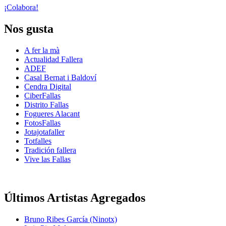
¡Colabora!
Nos gusta
A fer la mà
Actualidad Fallera
ADEF
Casal Bernat i Baldoví
Cendra Digital
CiberFallas
Distrito Fallas
Fogueres Alacant
FotosFallas
Jotajotafaller
Totfalles
Tradición fallera
Vive las Fallas
Últimos Artistas Agregados
Bruno Ribes García (Ninotx)