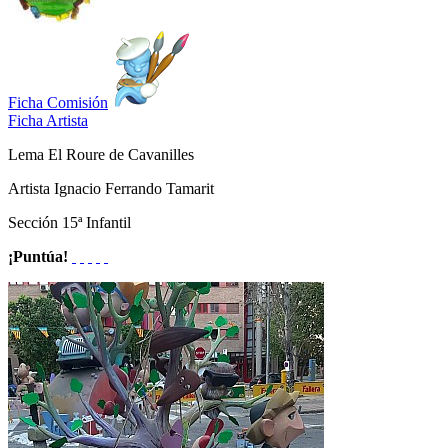
Ficha Comisión
Ficha Artista
Lema
El Roure de Cavanilles
Artista
Ignacio Ferrando Tamarit
Sección
15ª Infantil
¡Puntúa!