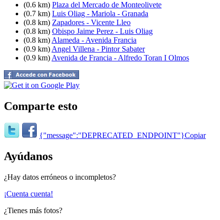
(0.6 km)
Plaza del Mercado de Monteolivete
(0.7 km)
Luis Oliag - Mariola - Granada
(0.8 km)
Zapadores - Vicente Lleo
(0.8 km)
Obispo Jaime Perez - Luis Oliag
(0.8 km)
Alameda - Avenida Francia
(0.9 km)
Angel Villena - Pintor Sabater
(0.9 km)
Avenida de Francia - Alfredo Toran I Olmos
Comparte esto
{"message":"DEPRECATED_ENDPOINT"}
Copiar
Ayúdanos
¿Hay datos erróneos o incompletos?
¡Cuenta cuenta!
¿Tienes más fotos?