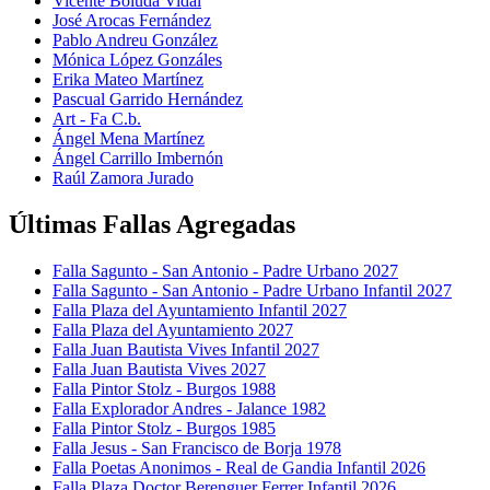
Vicente Boluda Vidal
José Arocas Fernández
Pablo Andreu González
Mónica López Gonzáles
Erika Mateo Martínez
Pascual Garrido Hernández
Art - Fa C.b.
Ángel Mena Martínez
Ángel Carrillo Imbernón
Raúl Zamora Jurado
Últimas Fallas Agregadas
Falla Sagunto - San Antonio - Padre Urbano 2027
Falla Sagunto - San Antonio - Padre Urbano Infantil 2027
Falla Plaza del Ayuntamiento Infantil 2027
Falla Plaza del Ayuntamiento 2027
Falla Juan Bautista Vives Infantil 2027
Falla Juan Bautista Vives 2027
Falla Pintor Stolz - Burgos 1988
Falla Explorador Andres - Jalance 1982
Falla Pintor Stolz - Burgos 1985
Falla Jesus - San Francisco de Borja 1978
Falla Poetas Anonimos - Real de Gandia Infantil 2026
Falla Plaza Doctor Berenguer Ferrer Infantil 2026