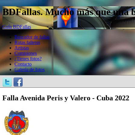
BDFallas. Mucho más que una bas
Guía BDFallas
Buscador de fallas
Rutas falleras
Artistas
Comisiones
¿Tienes fotos?
Contacto
Galería de fotos
Falla Avenida Peris y Valero - Cuba 2022