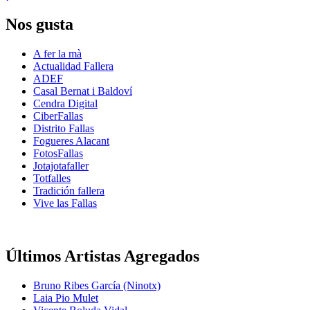
Nos gusta
A fer la mà
Actualidad Fallera
ADEF
Casal Bernat i Baldoví
Cendra Digital
CiberFallas
Distrito Fallas
Fogueres Alacant
FotosFallas
Jotajotafaller
Totfalles
Tradición fallera
Vive las Fallas
Últimos Artistas Agregados
Bruno Ribes García (Ninotx)
Laia Pio Mulet