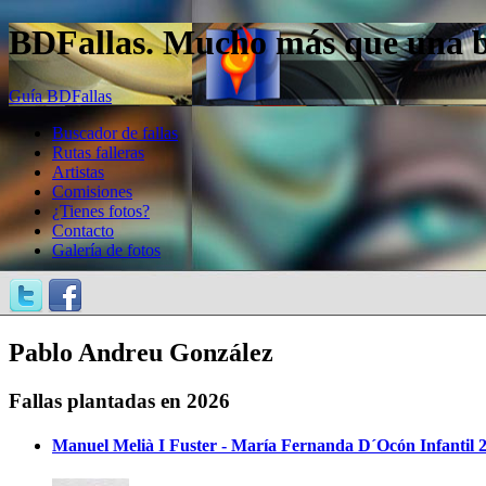
BDFallas. Mucho más que una bas
Guía BDFallas
Buscador de fallas
Rutas falleras
Artistas
Comisiones
¿Tienes fotos?
Contacto
Galería de fotos
Pablo Andreu González
Fallas plantadas en 2026
Manuel Melià I Fuster - María Fernanda D´Ocón Infantil 