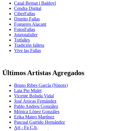
Casal Bernat i Baldoví
Cendra Digital
CiberFallas
Distrito Fallas
Fogueres Alacant
FotosFallas
Jotajotafaller
Totfalles
Tradición fallera
Vive las Fallas
Últimos Artistas Agregados
Bruno Ribes García (Ninotx)
Laia Pio Mulet
Vicente Boluda Vidal
José Arocas Fernández
Pablo Andreu González
Mónica López Gonzáles
Erika Mateo Martínez
Pascual Garrido Hernández
Art - Fa C.b.