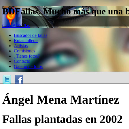
BDFallas. Mucho más que una bas
Guía BDFallas
Buscador de fallas
Rutas falleras
Artistas
Comisiones
¿Tienes fotos?
Contacto
Galería de fotos
Ángel Mena Martínez
Fallas plantadas en 2002