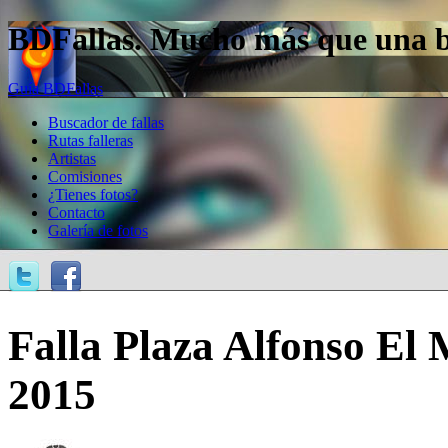
BDFallas. Mucho más que una bas
Guía BDFallas
Buscador de fallas
Rutas falleras
Artistas
Comisiones
¿Tienes fotos?
Contacto
Galería de fotos
Falla Plaza Alfonso El
2015