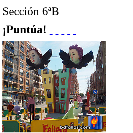
Sección
6ªB
¡Puntúa!