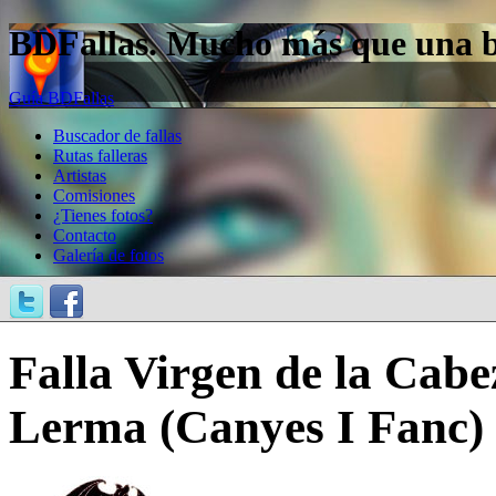
BDFallas. Mucho más que una bas
Guía BDFallas
Buscador de fallas
Rutas falleras
Artistas
Comisiones
¿Tienes fotos?
Contacto
Galería de fotos
Falla Virgen de la Cab
Lerma (Canyes I Fanc)