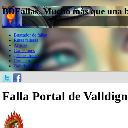
BDFallas. Mucho más que una bas
Guía BDFallas
Buscador de fallas
Rutas falleras
Artistas
Comisiones
¿Tienes fotos?
Contacto
Galería de fotos
Falla Portal de Valldign