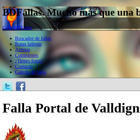
BDFallas. Mucho más que una bas
Guía BDFallas
Buscador de fallas
Rutas falleras
Artistas
Comisiones
¿Tienes fotos?
Contacto
Galería de fotos
Falla Portal de Valldign