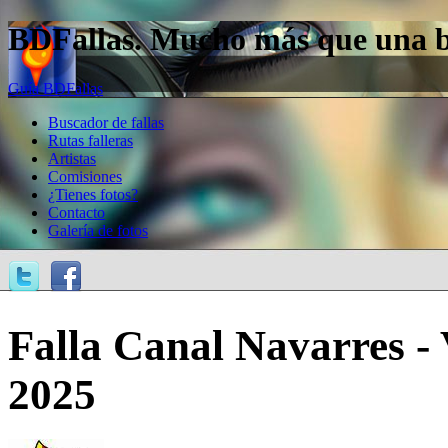
BDFallas. Mucho más que una bas
Guía BDFallas
Buscador de fallas
Rutas falleras
Artistas
Comisiones
¿Tienes fotos?
Contacto
Galería de fotos
Falla Canal Navarres - 
2025