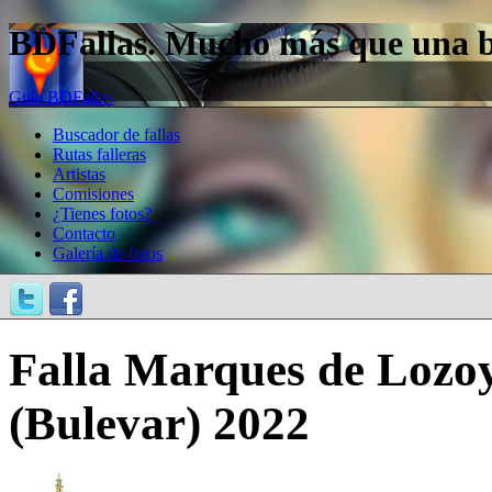
BDFallas. Mucho más que una bas
Guía BDFallas
Buscador de fallas
Rutas falleras
Artistas
Comisiones
¿Tienes fotos?
Contacto
Galería de fotos
Falla Marques de Lozoy
(Bulevar) 2022