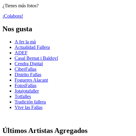
¿Tienes más fotos?
¡Colabora!
Nos gusta
A fer la mà
Actualidad Fallera
ADEF
Casal Bernat i Baldoví
Cendra Digital
CiberFallas
Distrito Fallas
Fogueres Alacant
FotosFallas
Jotajotafaller
Totfalles
Tradición fallera
Vive las Fallas
Últimos Artistas Agregados