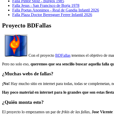
Falla Pintor Stolz - Burgos 1985
Falla Jesus - San Francisco de Borja 1978
Falla Poetas Anonimos - Real de Gandia Infantil 2026
Falla Plaza Doctor Berenguer Ferrer Infantil 2026
Proyecto BDFallas
Con el proyecto
BDFallas
tenemos el objetivo de mant
Pero no solo eso,
queremos que sea sencillo buscar aquella falla q
¿Muchas webs de fallas?
¡No!
Hay mucho sitio en internet para todas, todas se complemetan, n
Hay poco material en internet para lo grandes que son estas fiesta
¿Quién monta esto?
El proyecto lo empezamos un par de
frikis de las fallas
,
Jose Vicente