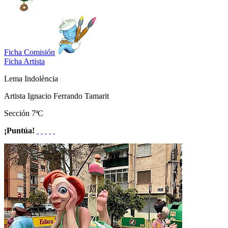
Ficha Comisión
Ficha Artista
Lema
Indolència
Artista
Ignacio Ferrando Tamarit
Sección
7ªC
¡Puntúa!