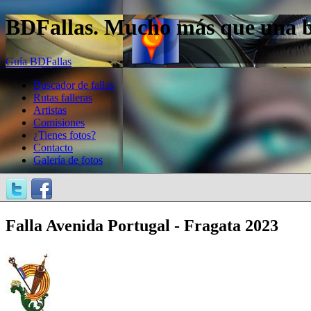
BDFallas. Mucho más que una bas
Guía BDFallas
Buscador de fallas
Rutas falleras
Artistas
Comisiones
¿Tienes fotos?
Contacto
Galería de fotos
Falla Avenida Portugal - Fragata 2023