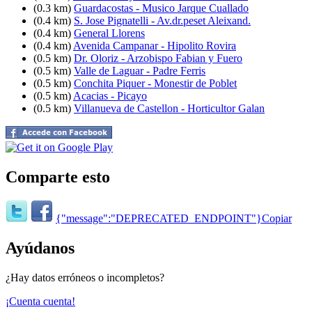
(0.3 km)
Guardacostas - Musico Jarque Cuallado
(0.4 km)
S. Jose Pignatelli - Av.dr.peset Aleixand.
(0.4 km)
General Llorens
(0.4 km)
Avenida Campanar - Hipolito Rovira
(0.5 km)
Dr. Oloriz - Arzobispo Fabian y Fuero
(0.5 km)
Valle de Laguar - Padre Ferris
(0.5 km)
Conchita Piquer - Monestir de Poblet
(0.5 km)
Acacias - Picayo
(0.5 km)
Villanueva de Castellon - Horticultor Galan
Comparte esto
{"message":"DEPRECATED_ENDPOINT"}
Copiar
Ayúdanos
¿Hay datos erróneos o incompletos?
¡Cuenta cuenta!