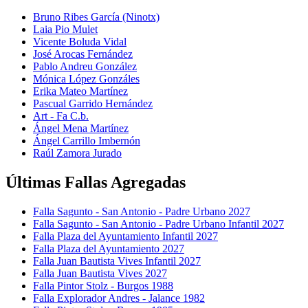
Bruno Ribes García (Ninotx)
Laia Pio Mulet
Vicente Boluda Vidal
José Arocas Fernández
Pablo Andreu González
Mónica López Gonzáles
Erika Mateo Martínez
Pascual Garrido Hernández
Art - Fa C.b.
Ángel Mena Martínez
Ángel Carrillo Imbernón
Raúl Zamora Jurado
Últimas Fallas Agregadas
Falla Sagunto - San Antonio - Padre Urbano 2027
Falla Sagunto - San Antonio - Padre Urbano Infantil 2027
Falla Plaza del Ayuntamiento Infantil 2027
Falla Plaza del Ayuntamiento 2027
Falla Juan Bautista Vives Infantil 2027
Falla Juan Bautista Vives 2027
Falla Pintor Stolz - Burgos 1988
Falla Explorador Andres - Jalance 1982