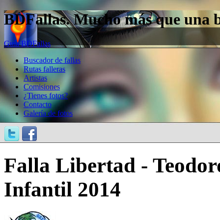
BDFallas. Mucho más que una bas
Guía BDFallas
Buscador de fallas
Rutas falleras
Artistas
Comisiones
¿Tienes fotos?
Contacto
Galería de fotos
Falla Libertad - Teodor
Infantil 2014