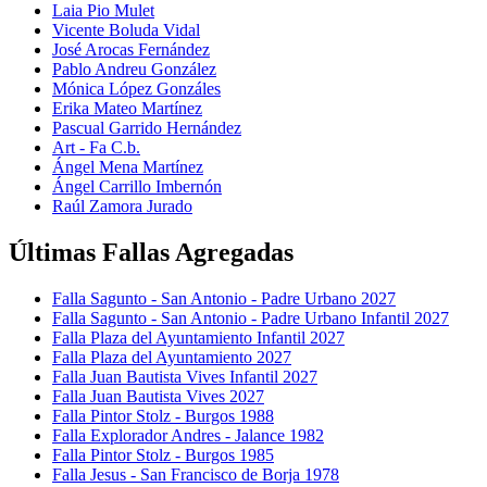
Laia Pio Mulet
Vicente Boluda Vidal
José Arocas Fernández
Pablo Andreu González
Mónica López Gonzáles
Erika Mateo Martínez
Pascual Garrido Hernández
Art - Fa C.b.
Ángel Mena Martínez
Ángel Carrillo Imbernón
Raúl Zamora Jurado
Últimas Fallas Agregadas
Falla Sagunto - San Antonio - Padre Urbano 2027
Falla Sagunto - San Antonio - Padre Urbano Infantil 2027
Falla Plaza del Ayuntamiento Infantil 2027
Falla Plaza del Ayuntamiento 2027
Falla Juan Bautista Vives Infantil 2027
Falla Juan Bautista Vives 2027
Falla Pintor Stolz - Burgos 1988
Falla Explorador Andres - Jalance 1982
Falla Pintor Stolz - Burgos 1985
Falla Jesus - San Francisco de Borja 1978