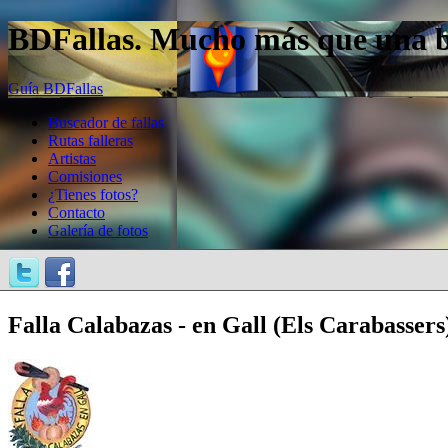
BDFallas. Mucho más que una bas
Guía BDFallas
Buscador de fallas
Rutas falleras
Artistas
Comisiones
¿Tienes fotos?
Contacto
Galería de fotos
Falla Calabazas - en Gall (Els Carabassers)