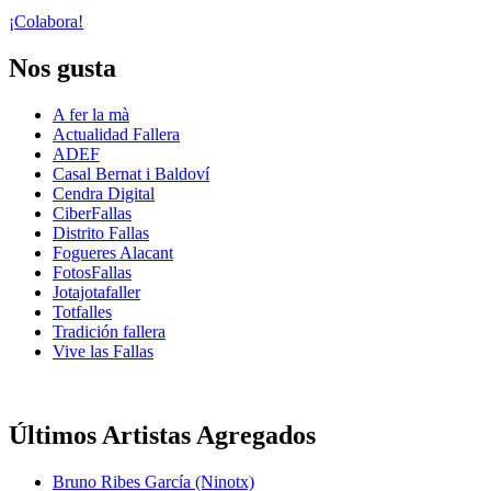
¡Colabora!
Nos gusta
A fer la mà
Actualidad Fallera
ADEF
Casal Bernat i Baldoví
Cendra Digital
CiberFallas
Distrito Fallas
Fogueres Alacant
FotosFallas
Jotajotafaller
Totfalles
Tradición fallera
Vive las Fallas
Últimos Artistas Agregados
Bruno Ribes García (Ninotx)