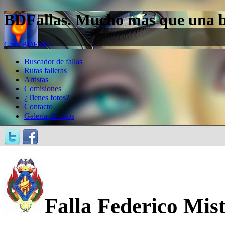
BDFallas. Mucho más que una bas
Guía BDFallas
Buscador de fallas
Rutas falleras
Artistas
Comisiones
¿Tienes fotos?
Contacto
Galería de fotos
Falla Federico Mist