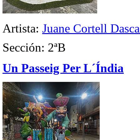
Artista:
Juane Cortell Dasca
Sección: 2ªB
Un Passeig Per L´Índia