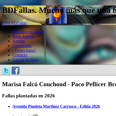
BDFallas. Mucho más que una bas
Guía BDFallas
Buscador de fallas
Rutas falleras
Artistas
Comisiones
¿Tienes fotos?
Contacto
Galería de fotos
Marisa Falcó Couchoud - Paco Pellicer Br
Fallas plantadas en 2026
Avenida Pianista Martinez Carrasco - Eslida 2026