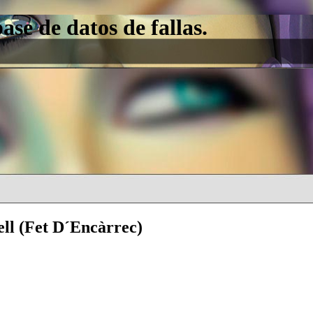
e de datos de fallas.
ell (Fet D´Encàrrec)