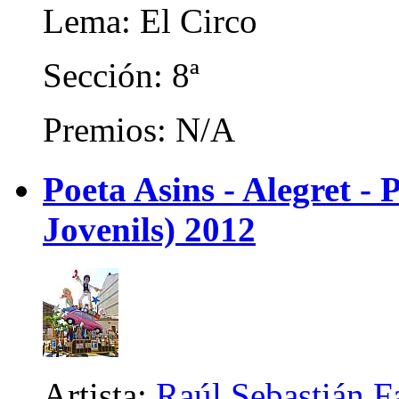
Lema: El Circo
Sección: 8ª
Premios: N/A
Poeta Asins - Alegret - P
Jovenils) 2012
Artista:
Raúl Sebastián F