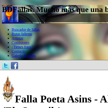
BDFallas. Mucho más que una bas
Guía BDFallas
Buscador de fallas
Rutas falleras
Artistas
Comisiones
¿Tienes fotos?
Contacto
Galería de fotos
Falla Poeta Asins - A