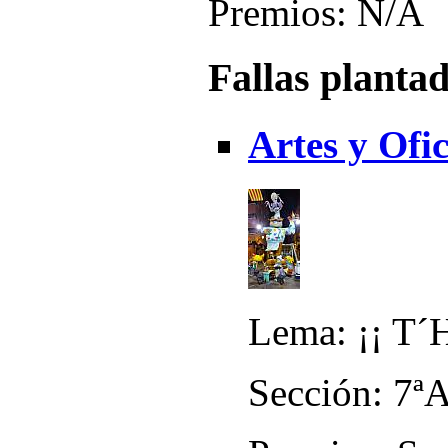
Premios: N/A
Fallas planta
Artes y Ofic
Lema: ¡¡ T´
Sección: 7ª