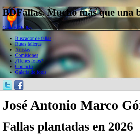
BDFallas. Mucho más que una bas
Guía BDFallas
Buscador de fallas
Rutas falleras
Artistas
Comisiones
¿Tienes fotos?
Contacto
Galería de fotos
José Antonio Marco G
Fallas plantadas en 2026