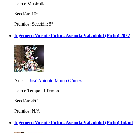
Lema: Musicàlia
Sección: 10ª
Premios: Sección: 5º
Ingeniero Vicente Picho - Avenida Valladolid (Pichó) 2022
Artista:
José Antonio Marco Gómez
Lema: Tempo al Tempo
Sección: 4ªC
Premios: N/A
Ingeniero Vicente Picho - Avenida Valladolid (Pichó) Infant