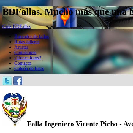
BDFallas. Mucho más que una bas
Guía BDFallas
Buscador de fallas
Rutas falleras
Artistas
Comisiones
¿Tienes fotos?
Contacto
Galería de fotos
Falla Ingeniero Vicente Picho - Av