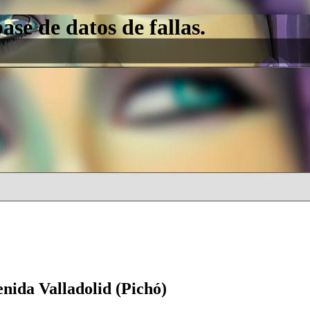
e de datos de fallas.
enida Valladolid (Pichó)