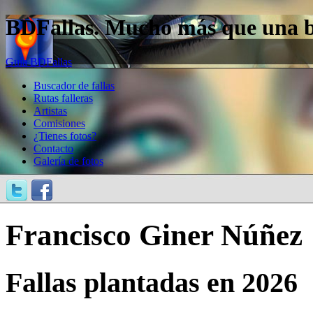
BDFallas. Mucho más que una bas
Guía BDFallas
Buscador de fallas
Rutas falleras
Artistas
Comisiones
¿Tienes fotos?
Contacto
Galería de fotos
Francisco Giner Núñez
Fallas plantadas en 2026