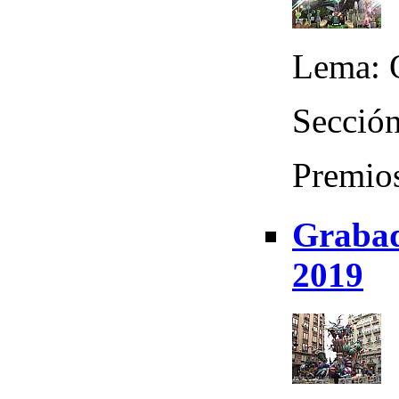
Lema: Q
Sección
Premios
Grabad
2019