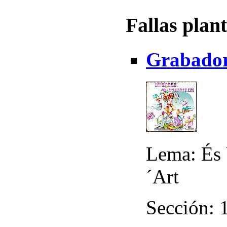
Fallas plan
Grabador
Lema: És 
´Art
Sección: 