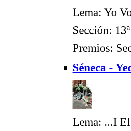
Lema: Yo Vol
Sección: 13ª
Premios: Sec
Séneca - Ye
Lema: ...I E