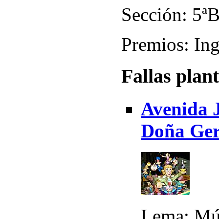
Sección: 5ª
Premios: Ing
Fallas plan
Avenida J
Doña Ger
Lema: Mú