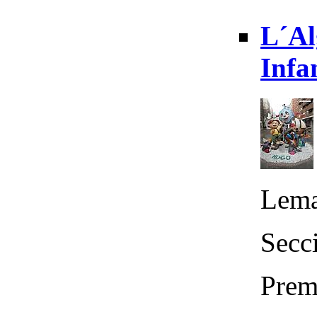
L´Al
Infa
Lema
Secci
Prem