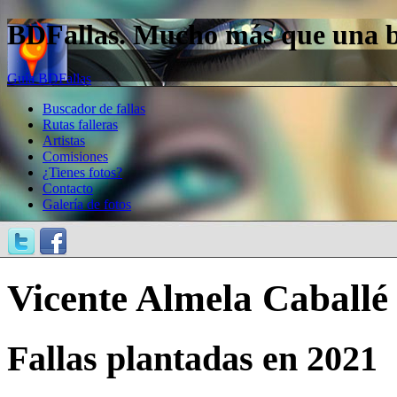
BDFallas. Mucho más que una bas
Guía BDFallas
Buscador de fallas
Rutas falleras
Artistas
Comisiones
¿Tienes fotos?
Contacto
Galería de fotos
Vicente Almela Caballé
Fallas plantadas en 2021