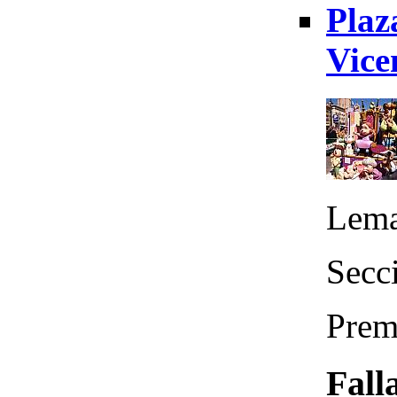
Plaz
Vice
Lema
Secci
Prem
Fall