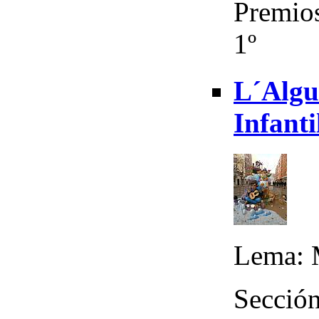
Premios
1º
L´Algue
Infanti
Lema: 
Sección