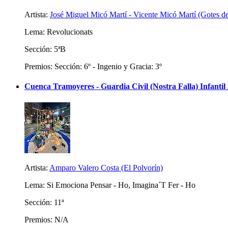
Artista:
José Miguel Micó Martí - Vicente Micó Martí (Gotes d
Lema: Revolucionats
Sección: 5ªB
Premios: Sección: 6º - Ingenio y Gracia: 3º
Cuenca Tramoyeres - Guardia Civil (Nostra Falla) Infantil
Artista:
Amparo Valero Costa (El Polvorín)
Lema: Si Emociona Pensar - Ho, Imagina´T Fer - Ho
Sección: 11ª
Premios: N/A