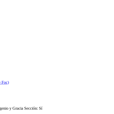
e Foc)
genio y Gracia Sección: Sí