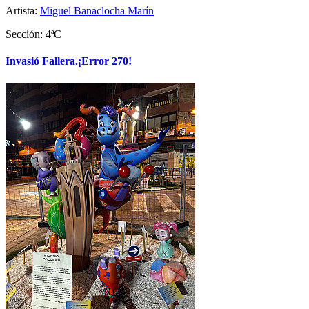
Artista:
Miguel Banaclocha Marín
Sección: 4ªC
Invasió Fallera.¡Error 270!