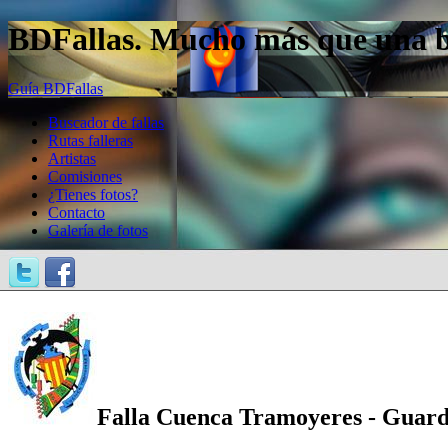
BDFallas. Mucho más que una bas
Guía BDFallas
Buscador de fallas
Rutas falleras
Artistas
Comisiones
¿Tienes fotos?
Contacto
Galería de fotos
Falla Cuenca Tramoyeres - Guardi