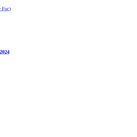
e Foc)
 2024