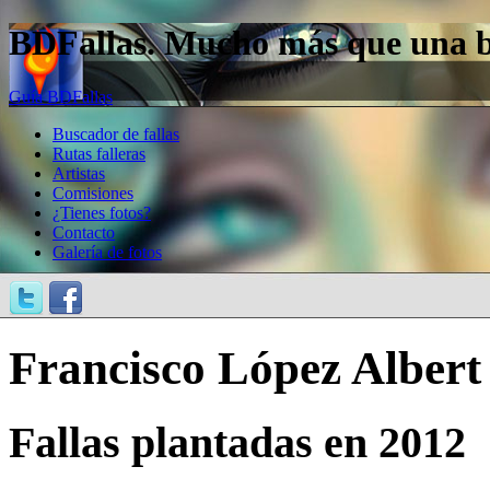
BDFallas. Mucho más que una bas
Guía BDFallas
Buscador de fallas
Rutas falleras
Artistas
Comisiones
¿Tienes fotos?
Contacto
Galería de fotos
Francisco López Albert
Fallas plantadas en 2012