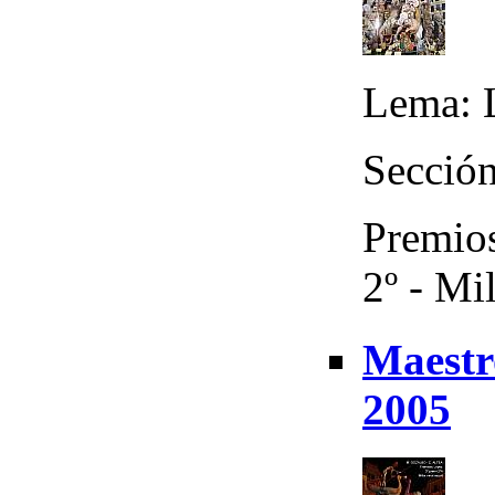
Lema: L
Sección
Premios
2º - Mi
Maestr
2005