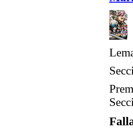
Lema
Secc
Prem
Secc
Fall