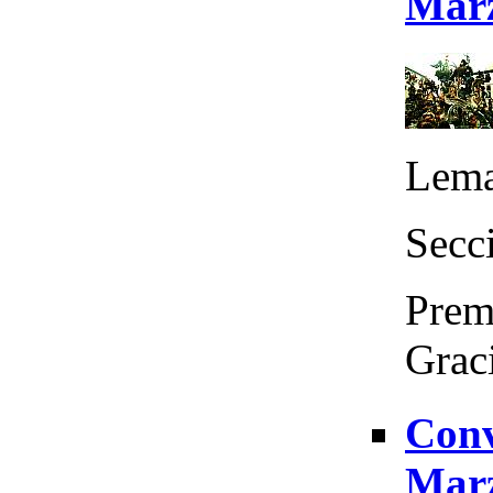
Marz
Lema
Secc
Premi
Graci
Conv
Marz