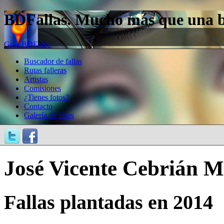
BDFallas. Mucho más que una bas
Guía BDFallas
Buscador de fallas
Rutas falleras
Artistas
Comisiones
¿Tienes fotos?
Contacto
Galería de fotos
José Vicente Cebrián M
Fallas plantadas en 2014