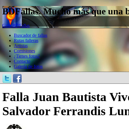
BDFallas. Mucho más que una bas
Guía BDFallas
Buscador de fallas
Rutas falleras
Artistas
Comisiones
¿Tienes fotos?
Contacto
Galería de fotos
Falla Juan Bautista Viv
Salvador Ferrandis Lun