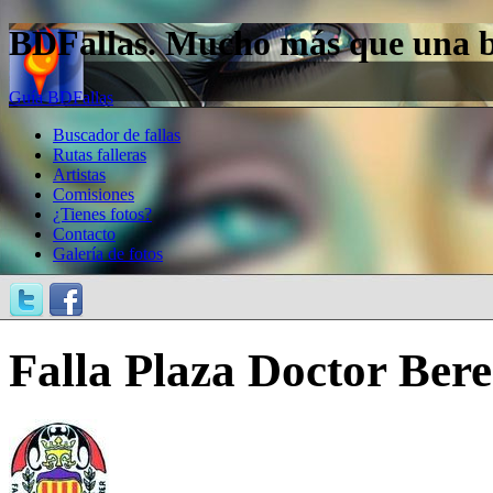
BDFallas. Mucho más que una bas
Guía BDFallas
Buscador de fallas
Rutas falleras
Artistas
Comisiones
¿Tienes fotos?
Contacto
Galería de fotos
Falla Plaza Doctor Bere