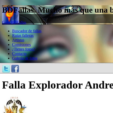
BDFallas. Mucho más que una bas
Guía BDFallas
Buscador de fallas
Rutas falleras
Artistas
Comisiones
¿Tienes fotos?
Contacto
Galería de fotos
Falla Explorador Andre