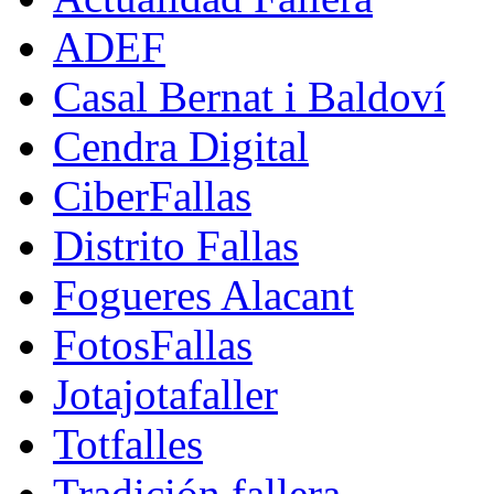
ADEF
Casal Bernat i Baldoví
Cendra Digital
CiberFallas
Distrito Fallas
Fogueres Alacant
FotosFallas
Jotajotafaller
Totfalles
Tradición fallera