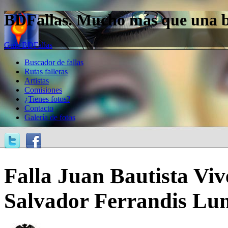
BDFallas. Mucho más que una bas
Guía BDFallas
Buscador de fallas
Rutas falleras
Artistas
Comisiones
¿Tienes fotos?
Contacto
Galería de fotos
Falla Juan Bautista Viv
Salvador Ferrandis Luna