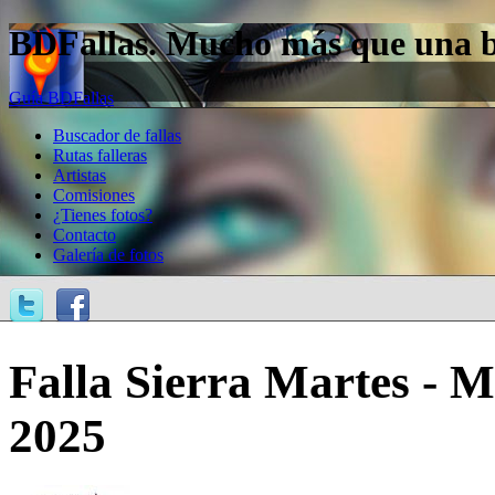
BDFallas. Mucho más que una bas
Guía BDFallas
Buscador de fallas
Rutas falleras
Artistas
Comisiones
¿Tienes fotos?
Contacto
Galería de fotos
Falla Sierra Martes - Mi
2025