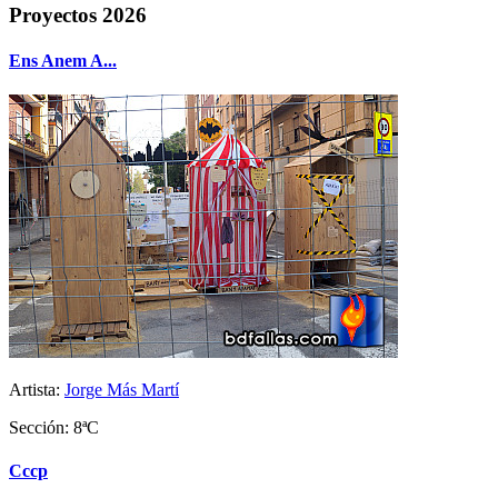
Proyectos 2026
Ens Anem A...
Artista:
Jorge Más Martí
Sección: 8ªC
Cccp