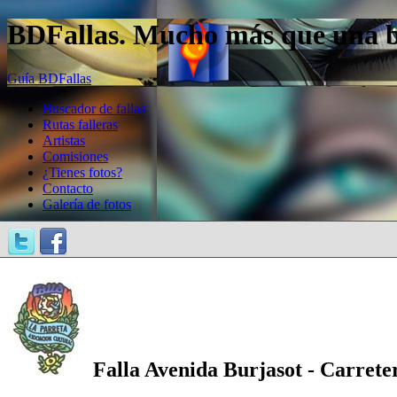
BDFallas. Mucho más que una bas
Guía BDFallas
Buscador de fallas
Rutas falleras
Artistas
Comisiones
¿Tienes fotos?
Contacto
Galería de fotos
Falla Avenida Burjasot - Carrete