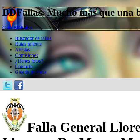
BDFallas. Mucho más que una bas
Guía BDFallas
Buscador de fallas
Rutas falleras
Artistas
Comisiones
¿Tienes fotos?
Contacto
Galería de fotos
Falla General Llore