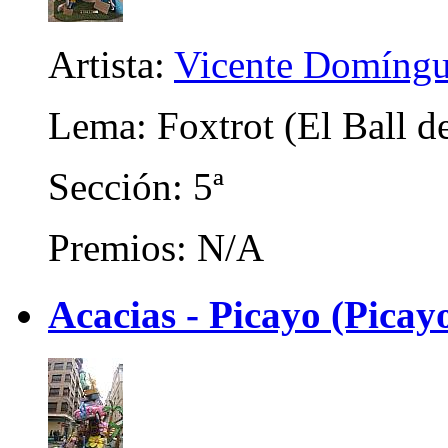
Artista:
Vicente Domíngu
Lema: Foxtrot (El Ball d
Sección: 5ª
Premios: N/A
Acacias - Picayo (Picay