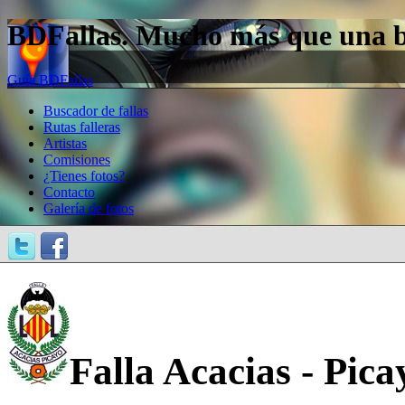
BDFallas. Mucho más que una bas
Guía BDFallas
Buscador de fallas
Rutas falleras
Artistas
Comisiones
¿Tienes fotos?
Contacto
Galería de fotos
Falla Acacias - Pica