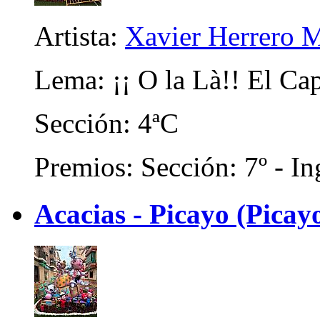
Artista:
Xavier Herrero M
Lema: ¡¡ O la Là!! El Ca
Sección: 4ªC
Premios: Sección: 7º - In
Acacias - Picayo (Picayo