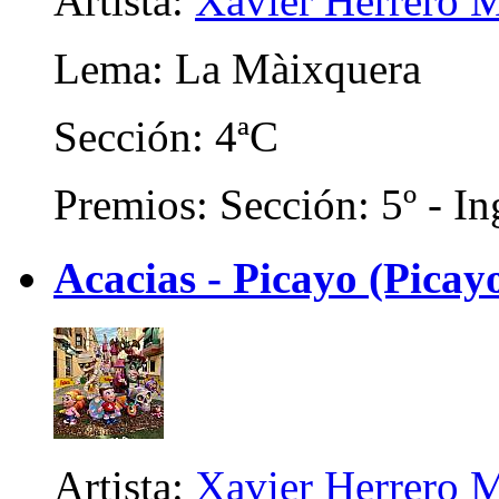
Artista:
Xavier Herrero M
Lema: La Màixquera
Sección: 4ªC
Premios: Sección: 5º - In
Acacias - Picayo (Picayo
Artista:
Xavier Herrero M