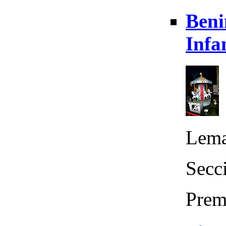
Beni
Infa
Lema
Secc
Prem