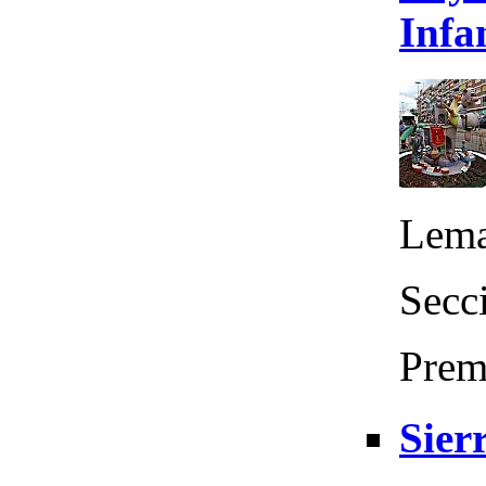
Infa
Lema
Secc
Prem
Sier