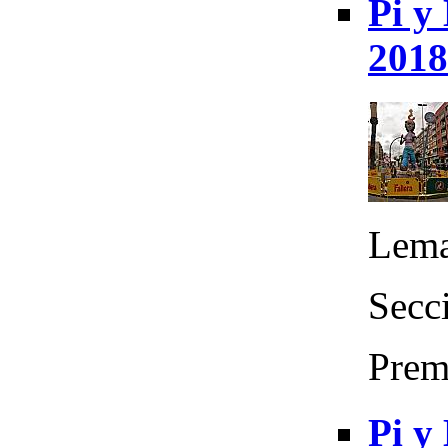
Pi y
2018
Lema
Secc
Prem
Pi y