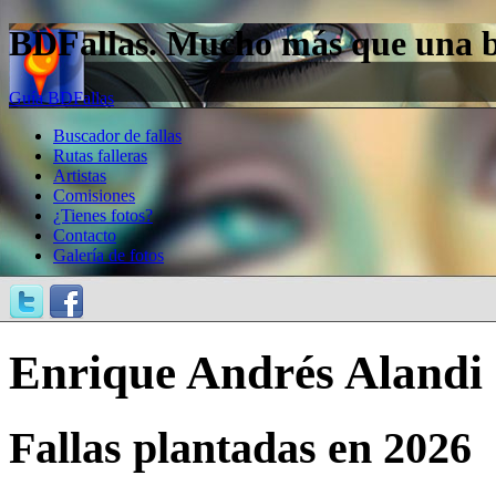
BDFallas. Mucho más que una bas
Guía BDFallas
Buscador de fallas
Rutas falleras
Artistas
Comisiones
¿Tienes fotos?
Contacto
Galería de fotos
Enrique Andrés Alandi
Fallas plantadas en 2026